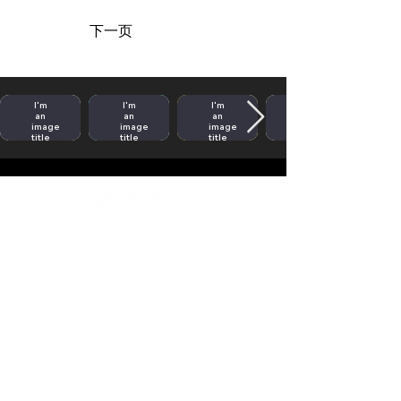
下一页
I'm
I'm
I'm
an
an
an
image
image
image
title
title
title
公司产品
解决方案
客户成功
关于我们
浙江省杭州市西湖区蒋村街道双龙街99号三
深国际中心A座3楼